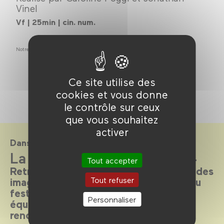
Vinel
Vf | 25min | cin. num.
Notre héritage
Ce site utilise des
cookies et vous donne
le contrôle sur ceux
que vous souhaitez
activer
Dans le cadre de
La Quinzaine en salle 2024
Tout accepter
Retrouvez la sélection 2024 au Forum des
Tout refuser
images pour une version augmentée du
festival: projections en présence des
Personnaliser
équipes de films, master class,
rencontres…