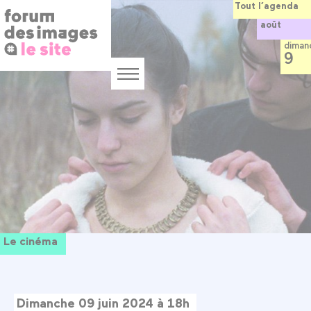
Panneau de gestion des cookies
Aller
Tout l’agenda
au
août
contenu
principal
diman
9
Menu
Le cinéma
Dimanche 09 juin 2024 à 18h