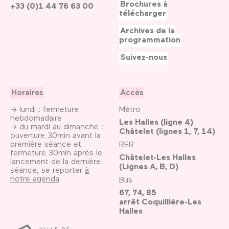
Brochures à
+33 (0)1 44 76 63 00
télécharger
Archives de la
programmation
Suivez-nous
Horaires
Accès
→ lundi : fermeture
Métro
hebdomadaire
Les Halles (ligne 4)
→ du mardi au dimanche :
Châtelet (lignes 1, 7, 14)
ouverture 30min avant la
première séance et
RER
fermeture 30min après le
Châtelet-Les Halles
lancement de la dernière
(Lignes A, B, D)
séance, se reporter
à
notre agenda
Bus
67, 74, 85
arrêt Coquillière-Les
Halles
Ville