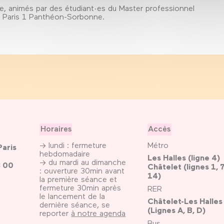
e, animés par des étudiant·es du Master professionnel
té Paris 1 Panthéon-Sorbonne.
Horaires
Accès
→ lundi : fermeture
Métro
Paris
hebdomadaire
Les Halles (ligne 4)
→ du mardi au dimanche
3 00
Châtelet (lignes 1, 7
: ouverture 30min avant
14)
la première séance et
fermeture 30min après
RER
le lancement de la
Châtelet-Les Halles
dernière séance, se
(Lignes A, B, D)
reporter
à notre agenda
Bus