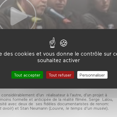
ise des cookies et vous donne le contrôle sur 
souhaitez activer
Tout accepter
Tout refuser
Personnaliser
 considérablement d’un réalisateur à l’autre, d’un projet à
moins formelle et anticipée de la réalité filmée. Serge Lalou,
ersité avec deux de ses fidèles documentaristes de renom:
t avoir
) et Stan Neumann (
Louvre, le temps d’un musée
).