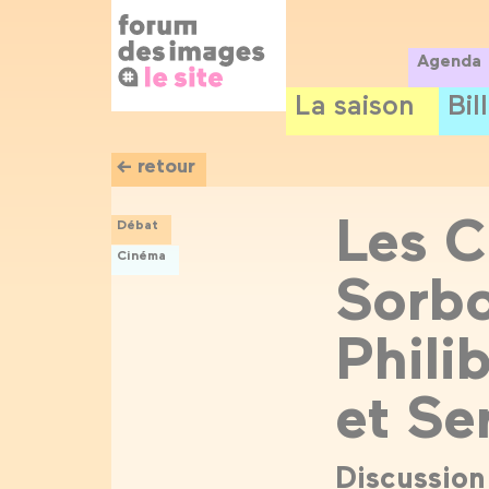
Panneau de gestion des cookies
Aller
au
contenu
Agenda
principal
La saison
Bil
← retour
Les C
Débat
Cinéma
Sorbo
Phili
et Se
Discussion