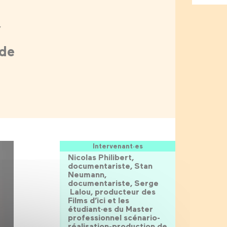
,
 de
Intervenant·es
Nicolas Philibert,
documentariste, Stan
Neumann,
documentariste, Serge
Lalou, producteur des
Films d’ici et les
étudiant·es du Master
professionnel scénario-
réalisation-production de