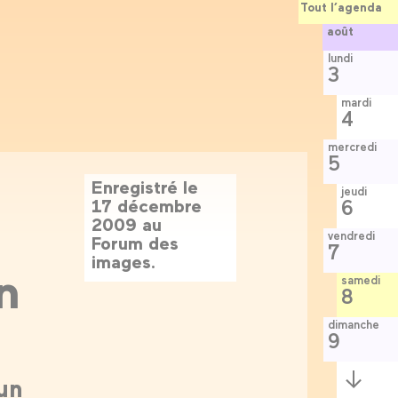
Tout l’agenda
août
lundi
3
mardi
4
mercredi
5
Enregistré le
jeudi
17 décembre
6
2009 au
vendredi
Forum des
7
images.
n
samedi
8
dimanche
9
Semaine
'un
suivante