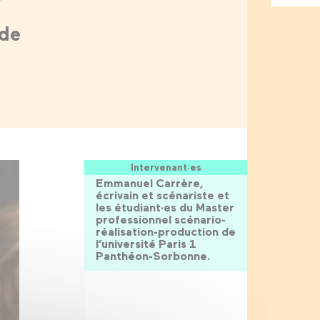
 de
Intervenant·es
Emmanuel Carrère,
écrivain et scénariste et
les étudiant·es du Master
professionnel scénario-
réalisation-production de
l’université Paris 1
Panthéon-Sorbonne.