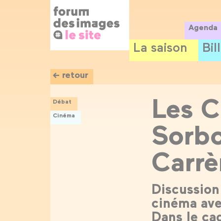
Panneau de gestion des cookies
Aller
au
contenu
Agenda
principal
La saison
Bil
← retour
Les C
Débat
Cinéma
Sorb
Carrè
Discussion 
cinéma ave
Dans le ca