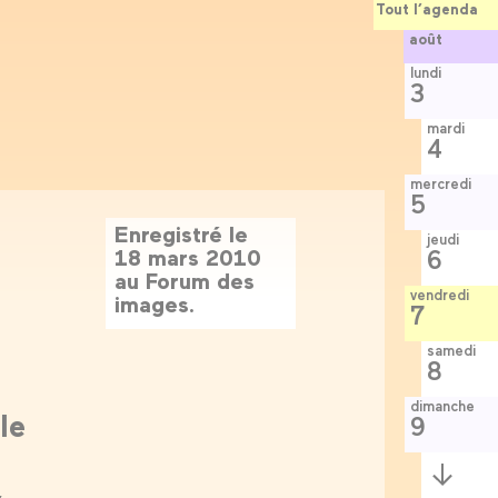
Tout l’agenda
août
lundi
3
mardi
4
mercredi
5
Enregistré le
jeudi
18 mars 2010
6
au Forum des
vendredi
images.
7
samedi
8
dimanche
le
9
Semaine
,
suivante