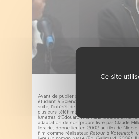
Ce site util
Avant de publier son premier livre,
Bravoure
,
étudiant à Sciences-Po, rédige des critiques
suite, l’intérêt de l’écrivain pour le septième
plusieurs téléfilms, comme
Léon Morin, prêtr
lunettes
d’Édouard Niermans d’après Simenon.
adaptation de son propre livre par Claude Mille
librairie, donne lieu en 2002 au film de Nico
film comme réalisateur,
Retour à Kotelnitch
, 
livre
Un roman russe
(Éd. Gallimard, 2008). Il