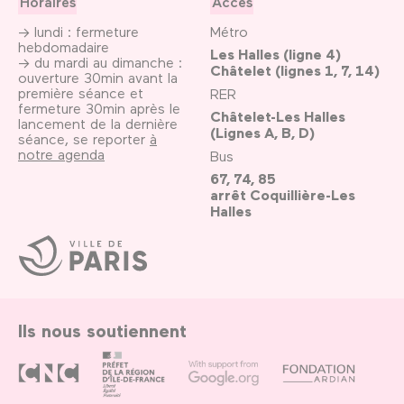
Horaires
Accès
→ lundi : fermeture
Métro
hebdomadaire
Les Halles (ligne 4)
→ du mardi au dimanche :
Châtelet (lignes 1, 7, 14)
ouverture 30min avant la
première séance et
RER
fermeture 30min après le
Châtelet-Les Halles
lancement de la dernière
(Lignes A, B, D)
séance, se reporter
à
notre agenda
Bus
67, 74, 85
arrêt Coquillière-Les
Halles
Ville
de
Paris
Ils nous soutiennent