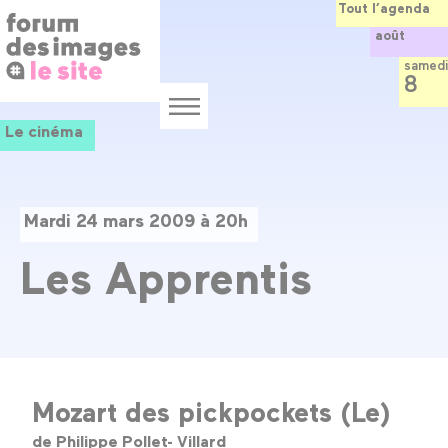
Panneau de gestion des cookies
Aller
Tout l’agenda
au
août
contenu
principal
samedi
8
Menu
Le cinéma
Mardi 24 mars 2009 à 20h
Les Apprentis
Mozart des pickpockets (Le)
de Philippe Pollet- Villard