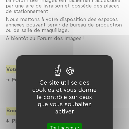
Le Forum des images est facilement accessible
par une aire de livraison et possède des places
de stationnement.
Nous mettons à votre disposition des espaces
annexes pouvant servir de bureau de production
ou de salle de maquillage.
À bientôt au Forum des images !
Votre demande de tournage
Formulaire en ligne
Ce site utilise des
cookies et vous donne
le contrôle sur ceux
que vous souhaitez
Brochure de présentation des espaces
activer
Plaquette Forum des images (pdf)
Tout accepter