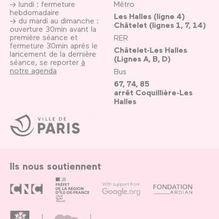
→ lundi : fermeture
Métro
hebdomadaire
Les Halles (ligne 4)
→ du mardi au dimanche :
Châtelet (lignes 1, 7, 14)
ouverture 30min avant la
première séance et
RER
fermeture 30min après le
Châtelet-Les Halles
lancement de la dernière
(Lignes A, B, D)
séance, se reporter
à
notre agenda
Bus
67, 74, 85
arrêt Coquillière-Les
Halles
Ville
de
Paris
Ils nous soutiennent