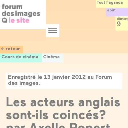
Panneau de gestion des cookies
Aller
Tout l’agenda
au
août
contenu
principal
diman
9
Menu
← retour
Cours de cinéma
Cinéma
Enregistré le 13 janvier 2012 au Forum
des images.
Les acteurs anglais
sont-ils coincés?
par Axelle Ropert