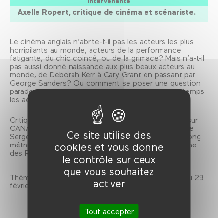
Intervenante
Axelle Ropert, critique de cinéma et scénariste.
Le cinéma anglais n’abrite-t-il pas les acteurs les plus
horripilants au monde, acteurs de la performance
fatigante, du chic coincé, ou de la grimace? Mais n’a-t-il
pas aussi donné naissance aux plus beaux acteurs au
monde, de Deborah Kerr à Cary Grant en passant par
George Sanders? Ou comment se poser une question
paradoxale: peut-on adorer et détester en même temps
les acteurs anglais?
Critique de cinéma aux Inrockuptibles et au
Cercle
sur
CANAL + CINÉMA, scénariste (La France et Mods de
Ce site utilise des
Serge Bozon), Axelle Ropert a réalisé son premier long
métrage
La Famille Wolberg
, remarqué à la Quinzaine
cookies et vous donne
des Réalisateurs en 2009.
le contrôle sur ceux
que vous souhaitez
Thématique London Calling, du 7 décembre 2011 au 29
activer
février 2012.
Tout accepter