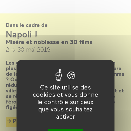
Dans le cadre de
Napoli !
Misère et noblesse en 30 films
2 → 30 mai 2019
Les clichés sont légion sur Naples, la ville la
plus filmée d’Italie après Rome. Alors, il y aura
de la pizza, la Camorra, des Vespa et la mamma
? Oui, il y en aura aussi, mais Naples ne se
réduit à rien de tout cela, car c’est une
Ce site utilise des
ville‑oxymore où les contraires s’incorporent et
cookies et vous donne
se réinventent sans cesse, dans une vitalité
le contrôle sur ceux
féroce, déjouant toutes les cartes postales
figées.
que vous souhaitez
activer
Plus d'info