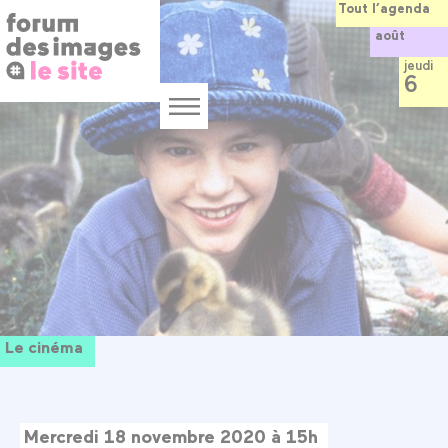
Panneau de gestion des cookies
Aller
Tout l’agenda
au
août
contenu
principal
jeudi
6
Menu
Le cinéma
Mercredi 18 novembre 2020 à 15h