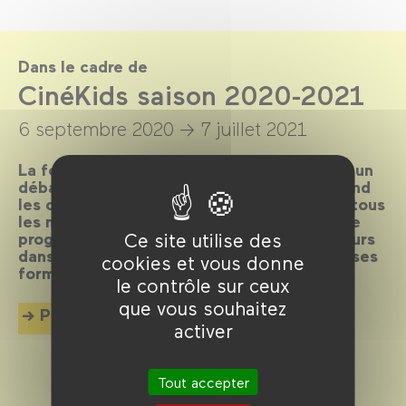
Dans le cadre de
CinéKids saison 2020-2021
6 septembre 2020 →
7 juillet 2021
La formule magique des
CinéKids
– un film, un
débat ou une animation et un goûter – attend
les cinéphiles en herbe de 18 mois à 8 ans tous
les mercredis et dimanches après-midi ! Une
programmation joyeuse et ludique et toujours
Ce site utilise des
dans la découverte du cinéma dans toutes ses
cookies et vous donne
formes.
le contrôle sur ceux
que vous souhaitez
Plus d'info
activer
Tout accepter