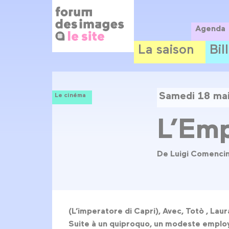
Panneau de gestion des cookies
Aller
au
contenu
Agenda
principal
La saison
Bil
Samedi 18 ma
Le cinéma
L’Emp
De Luigi Comencin
(L’imperatore di Capri), Avec, Totò , Laur
Suite à un quiproquo, un modeste employé