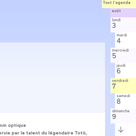
Tout l’agenda
août
lundi
3
mardi
4
mercredi
5
jeudi
6
vendredi
7
samedi
8
dimanche
9
35mm optique
Semaine
suivante
vie par le talent du légendaire Totò,