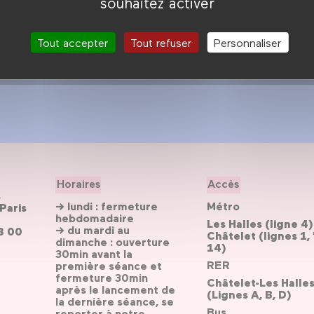
souhaitez activer
Tout accepter
Tout refuser
Personnaliser
Horaires
Accès
s
→ lundi : fermeture
Métro
Paris
hebdomadaire
Les Halles (ligne 4)
→ du mardi au
3 00
Châtelet (lignes 1, 
dimanche : ouverture
14)
30min avant la
RER
première séance et
fermeture 30min
Châtelet-Les Halle
après le lancement de
(Lignes A, B, D)
la dernière séance, se
Bus
reporter
à notre