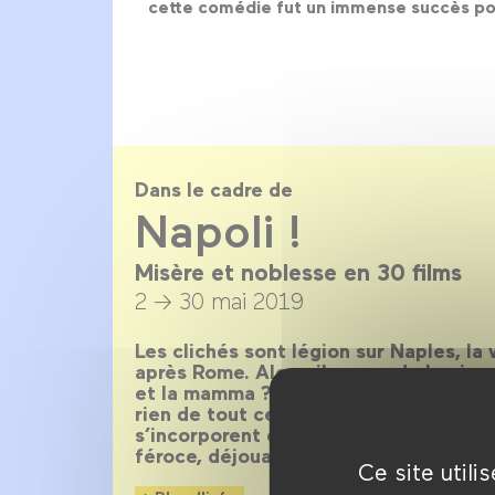
cette comédie fut un immense succès pop
Dans le cadre de
Napoli !
Misère et noblesse en 30 films
2 → 30 mai 2019
Les clichés sont légion sur Naples, la vi
après Rome. Alors, il y aura de la piz
et la mamma ? Oui, il y en aura aussi,
rien de tout cela, car c’est une ville‑
s’incorporent et se réinventent sans c
féroce, déjouant toutes les cartes pos
Ce site util