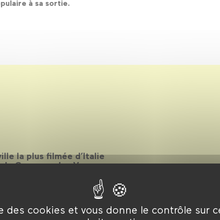
ulaire à sa sortie.
lle la plus filmée d’Italie
za, la Camorra, des Vespa
 mais Naples ne se réduit à
oxymore où les contraires
esse, dans une vitalité
tales figées.
ise des cookies et vous donne le contrôle sur 