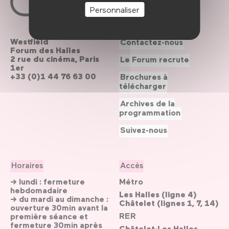
Personnaliser
Westfield
Contactez-nous
Forum des Halles
2 rue du cinéma, Paris
Le Forum recrute
1er
+33 (0)1 44 76 63 00
Brochures à
télécharger
Archives de la
programmation
Suivez-nous
Horaires
Accès
→ lundi : fermeture
Métro
hebdomadaire
Les Halles (ligne 4)
→ du mardi au dimanche :
Châtelet (lignes 1, 7, 14)
ouverture 30min avant la
RER
première séance et
fermeture 30min après
Châtelet-Les Halles