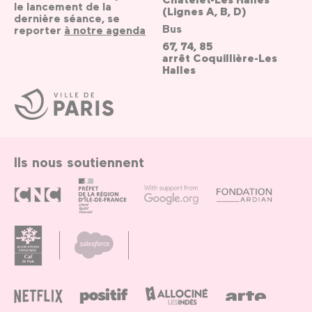
le lancement de la
(Lignes A, B, D)
dernière séance, se
Bus
reporter
à notre agenda
67, 74, 85
arrêt Coquillière-Les
Halles
Ville
de
Paris
Ils nous soutiennent