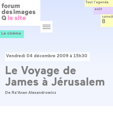
Panneau de gestion des cookies
Aller
Tout l’agenda
au
août
contenu
principal
samedi
8
Menu
Le cinéma
Vendredi 04 décembre 2009 à 15h30
Le Voyage de
James à Jérusalem
De Ra'Anan Alexandrowicz