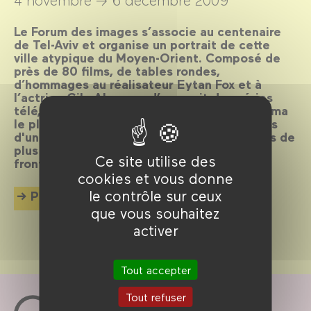
4 novembre →
6 décembre 2009
Le Forum des images s’associe au centenaire
de Tel-Aviv et organise un portrait de cette
ville atypique du Moyen-Orient. Composé de
près de 80 films, de tables rondes,
d’hommages au réalisateur Eytan Fox et à
l’actrice Gila Almagor, d’une nuit des séries
télé, le Forum des images dresse un panorama
le plus large possible des différents aspects
d'une ville et d’un cinéma encore jeune mais de
plus en plus reconnu en dehors de ses
Ce site utilise des
frontières.
cookies et vous donne
le contrôle sur ceux
Plus d'info
que vous souhaitez
activer
Tout accepter
Tout refuser