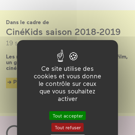
Dans le cadre de
CinéKids saison 2018-2019
19 septembre 2018 →
30 juin 2019
Les mercredis et dimanches après-midi, un film,
un goûter et des animations pour tous les
cinéphiles en herbe de 18 mois à 8 ans !
Ce site utilise des
cookies et vous donne
Plus d'info
le contrôle sur ceux
que vous souhaitez
activer
Tout accepter
Tout refuser