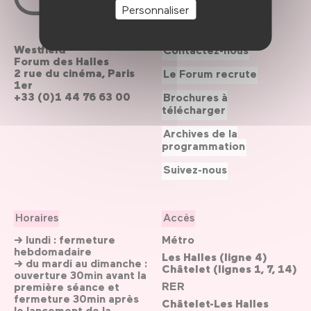
Personnaliser
Westfield
Contactez-nous
Forum des Halles
2 rue du cinéma, Paris
Le Forum recrute
1er
+33 (0)1 44 76 63 00
Brochures à
télécharger
Archives de la
programmation
Suivez-nous
Horaires
Accès
→ lundi : fermeture
Métro
hebdomadaire
Les Halles (ligne 4)
→ du mardi au dimanche :
Châtelet (lignes 1, 7, 14)
ouverture 30min avant la
RER
première séance et
fermeture 30min après
Châtelet-Les Halles
le lancement de la