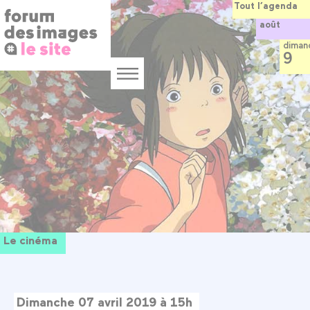
Panneau de gestion des cookies
Aller
Tout l’agenda
au
août
contenu
principal
diman
9
Menu
Le cinéma
Dimanche 07 avril 2019 à 15h