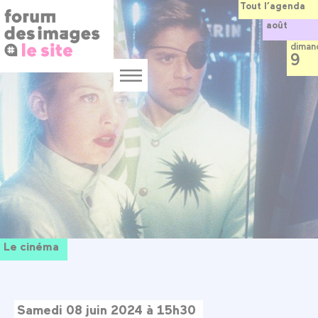
Panneau de gestion des cookies
Aller
Tout l’agenda
au
août
contenu
principal
diman
9
Menu
Le cinéma
Samedi 08 juin 2024 à 15h30