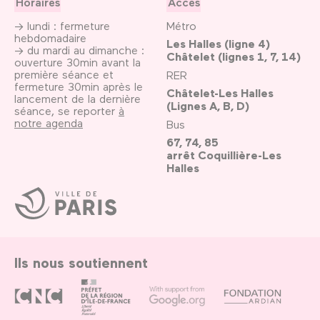
Horaires
Accès
→ lundi : fermeture
Métro
hebdomadaire
Les Halles (ligne 4)
→ du mardi au dimanche :
Châtelet (lignes 1, 7, 14)
ouverture 30min avant la
première séance et
RER
fermeture 30min après le
Châtelet-Les Halles
lancement de la dernière
(Lignes A, B, D)
séance, se reporter
à
notre agenda
Bus
67, 74, 85
arrêt Coquillière-Les
Halles
Ville
de
Paris
Ils nous soutiennent