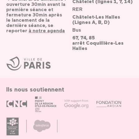
Châtelet (lignes 1, 7, 14)
ouverture 30min avant la
RER
première séance et
fermeture 30min après
Châtelet-Les Halles
le lancement de la
(Lignes A, B, D)
dernière séance, se
Bus
reporter
à notre agenda
67, 74, 85
arrêt Coquillière-Les
Halles
Ville
de
Paris
Ils nous soutiennent