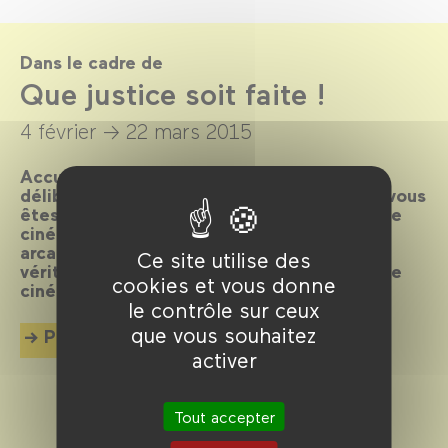
Dans le cadre de
Que justice soit faite !
4 février →
22 mars 2015
Accusés spectateurs, levez-vous ! Après
délibération du jury, le verdict est tombé : vous
êtes déclarés coupables de flagrant délit de
cinéphilie et condamnés à plonger dans les
arcanes de la machine judiciaire. Toute la
Ce site utilise des
vérité, rien que la vérité en 80 plaidoyers de
cookies et vous donne
cinéma.
le contrôle sur ceux
que vous souhaitez
Plus d'info
activer
Tout accepter