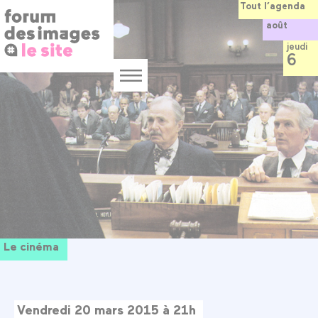
Panneau de gestion des cookies
Aller
Tout l’agenda
au
août
contenu
principal
jeudi
6
Menu
Le cinéma
Vendredi 20 mars 2015 à 21h