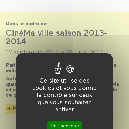
Dans le cadre de
CinéMa ville saison 2013-
2014
17 septembre 2013 →
22 juillet 2014
Paris, ville lumière, ville cinéma, a inspiré des
milliers de films.
Autour d’un réalisateur, d’un acteur, d’un
Ce site utilise des
quartier, d’une époque ou d’un thème, CinéMa
cookies et vous donne
ville propose chaque mois une exploration de
le contrôle sur ceux
ce qui palpite dans la cité.
que vous souhaitez
Plus d'info
activer
Tout accepter