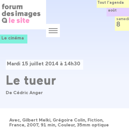
Panneau de gestion des cookies
Aller
Tout l’agenda
au
août
contenu
principal
samedi
8
Menu
Le cinéma
Mardi 15 juillet 2014 à 14h30
Le tueur
De Cédric Anger
Avec, Gilbert Melki, Grégoire Colin, Fiction,
France, 2007, 91 min, Couleur, 35mm optique