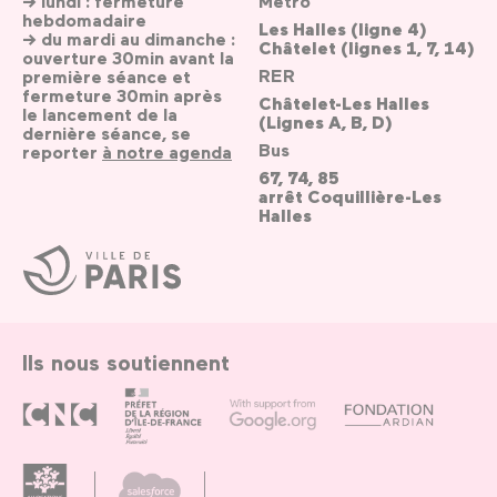
→ lundi : fermeture
Métro
hebdomadaire
Les Halles (ligne 4)
→ du mardi au dimanche :
Châtelet (lignes 1, 7, 14)
ouverture 30min avant la
RER
première séance et
fermeture 30min après
Châtelet-Les Halles
le lancement de la
(Lignes A, B, D)
dernière séance, se
Bus
reporter
à notre agenda
67, 74, 85
arrêt Coquillière-Les
Halles
Ville
de
Paris
Ils nous soutiennent