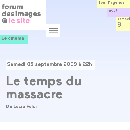
Panneau de gestion des cookies
Aller
Tout l’agenda
au
août
contenu
principal
samedi
8
Menu
Le cinéma
Samedi 05 septembre 2009 à 22h
Le temps du
massacre
De Lucio Fulci