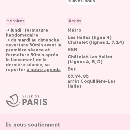
Suivez-nous
Horaires
Accès
→ lundi : fermeture
Métro
hebdomadaire
Les Halles (ligne 4)
→ du mardi au dimanche :
Châtelet (lignes 1, 7, 14)
ouverture 30min avant la
RER
première séance et
fermeture 30min après
Châtelet-Les Halles
le lancement de la
(Lignes A, B, D)
dernière séance, se
Bus
reporter
à notre agenda
67, 74, 85
arrêt Coquillière-Les
Halles
Ville
de
Paris
Ils nous soutiennent