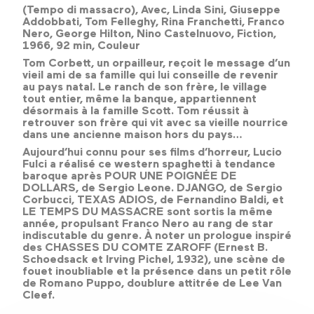
(Tempo di massacro), Avec, Linda Sini, Giuseppe
Addobbati, Tom Felleghy, Rina Franchetti, Franco
Nero, George Hilton, Nino Castelnuovo, Fiction,
1966, 92 min, Couleur
Tom Corbett, un orpailleur, reçoit le message d’un
vieil ami de sa famille qui lui conseille de revenir
au pays natal. Le ranch de son frère, le village
tout entier, même la banque, appartiennent
désormais à la famille Scott. Tom réussit à
retrouver son frère qui vit avec sa vieille nourrice
dans une ancienne maison hors du pays…
Aujourd’hui connu pour ses films d’horreur, Lucio
Fulci a réalisé ce western spaghetti à tendance
baroque après POUR UNE POIGNÉE DE
DOLLARS, de Sergio Leone. DJANGO, de Sergio
Corbucci, TEXAS ADIOS, de Fernandino Baldi, et
LE TEMPS DU MASSACRE sont sortis la même
année, propulsant Franco Nero au rang de star
indiscutable du genre. À noter un prologue inspiré
des CHASSES DU COMTE ZAROFF (Ernest B.
Schoedsack et Irving Pichel, 1932), une scène de
fouet inoubliable et la présence dans un petit rôle
de Romano Puppo, doublure attitrée de Lee Van
Cleef.