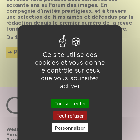
soixante ans au Forum des images. En
compagnie d’invités prestigieux, et à travers
une sélection de films aimés et défendus par la
rédaction depuis le premier numéro de la revue
fondée à Lyon en 1952 par Bernard Chardère.
Du 18 au 30 septembre 2012
Plus d'info
Ce site utilise des
cookies et vous donne
le contrôle sur ceux
que vous souhaitez
activer
Tout accepter
Tout refuser
Personnaliser
Westfield
Contactez-nous
Forum des Halles
2 rue du cinéma, Paris
Le Forum recrute