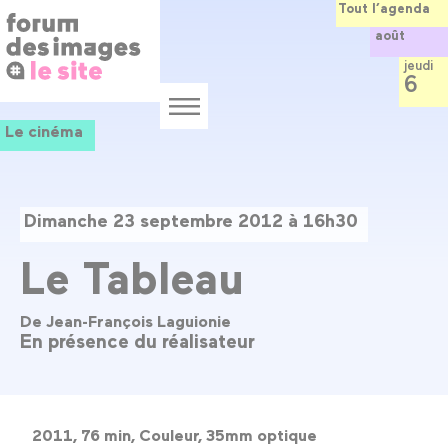
Panneau de gestion des cookies
Aller
Tout l’agenda
au
août
contenu
principal
jeudi
6
Menu
Le cinéma
Dimanche 23 septembre 2012 à 16h30
Le Tableau
De Jean-François Laguionie
En présence du réalisateur
2011, 76 min, Couleur, 35mm optique