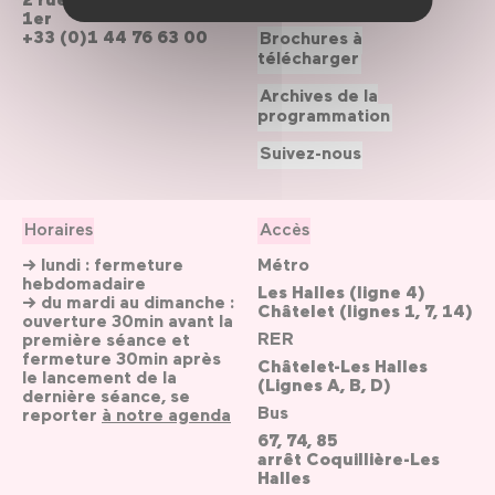
1er
+33 (0)1 44 76 63 00
Brochures à
télécharger
Archives de la
programmation
Suivez-nous
Horaires
Accès
→ lundi : fermeture
Métro
hebdomadaire
Les Halles (ligne 4)
→ du mardi au dimanche :
Châtelet (lignes 1, 7, 14)
ouverture 30min avant la
RER
première séance et
fermeture 30min après
Châtelet-Les Halles
le lancement de la
(Lignes A, B, D)
dernière séance, se
Bus
reporter
à notre agenda
67, 74, 85
arrêt Coquillière-Les
Halles