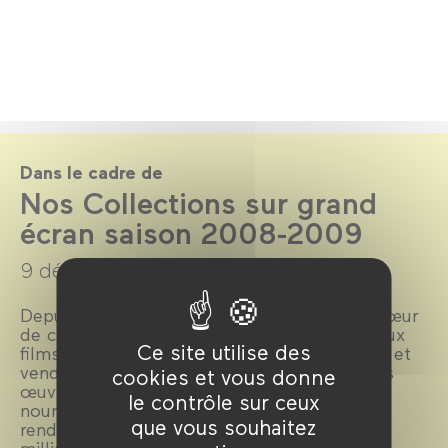
Dans le cadre de
Nos Collections sur grand
écran saison 2008-2009
9 décembre 2008 →
31 juillet 2009
Depuis toujours, le Forum des images a à cœur
de consacrer des séances hebdomadaires aux
Ce site utilise des
films de sa collection parisienne (les mardis et
vendredis à 14h30 et 16h30). Désormais, les
cookies et vous donne
œuvres des nouveaux fonds qu’il accueille
le contrôle sur ceux
nourrissent aussi la programmation de ce
que vous souhaitez
rendez-vous. Retrouvez sur grand écran les
milliers de films des collections, des grands