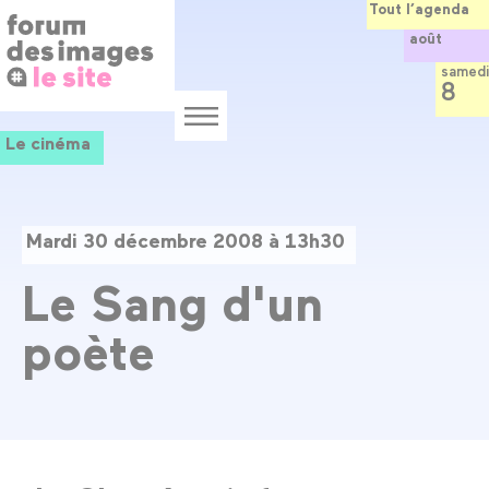
Panneau de gestion des cookies
Aller
Tout l’agenda
au
août
contenu
principal
samedi
8
Menu
Le cinéma
Mardi 30 décembre 2008 à 13h30
Le Sang d'un
poète