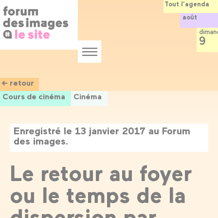
Panneau de gestion des cookies
Aller
Tout l’agenda
au
août
contenu
principal
diman
9
Menu
← retour
Cours de cinéma
Cinéma
Enregistré le 13 janvier 2017 au Forum
des images.
Le retour au foyer
ou le temps de la
dispersion par