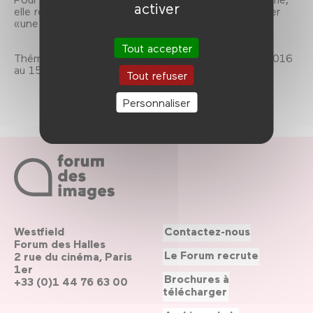
activer
elle revisite quelques films qui font du retour au foyer
«une réflexion sur les fluctuations de l’être».
Tout accepter
Thématique Home Sweet Home, du 14 décembre 2016
au 15 janvier 2017.
Tout refuser
Personnaliser
Westfield
Contactez-nous
Forum des Halles
Le Forum recrute
2 rue du cinéma, Paris
1er
Brochures à
+33 (0)1 44 76 63 00
télécharger