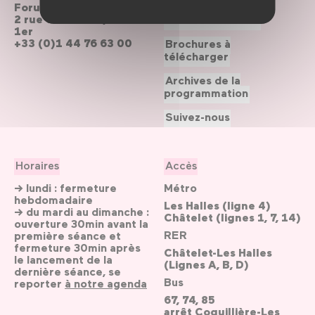
Forum des Halles
2 rue du cinéma, Paris
Le Forum recrute
1er
+33 (0)1 44 76 63 00
Brochures à
télécharger
Archives de la
programmation
Suivez-nous
Horaires
Accès
→ lundi : fermeture
Métro
hebdomadaire
Les Halles (ligne 4)
→ du mardi au dimanche :
Châtelet (lignes 1, 7, 14)
ouverture 30min avant la
RER
première séance et
fermeture 30min après
Châtelet-Les Halles
le lancement de la
(Lignes A, B, D)
dernière séance, se
Bus
reporter
à notre agenda
67, 74, 85
arrêt Coquillière-Les