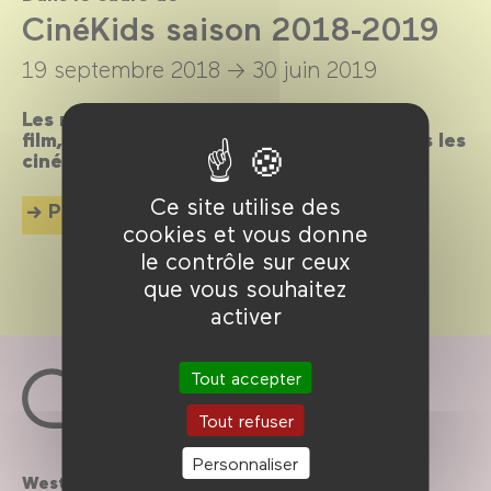
CinéKids saison 2018-2019
19 septembre 2018 →
30 juin 2019
Les mercredis et dimanches après-midi, un
film, un goûter et des animations pour tous les
cinéphiles en herbe de 18 mois à 8 ans !
Ce site utilise des
Plus d'info
cookies et vous donne
le contrôle sur ceux
que vous souhaitez
activer
Tout accepter
Tout refuser
Personnaliser
Westfield
Contactez-nous