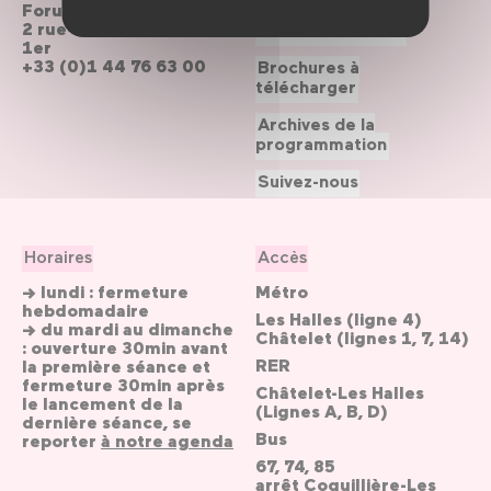
Forum des Halles
2 rue du cinéma, Paris
Le Forum recrute
1er
+33 (0)1 44 76 63 00
Brochures à
télécharger
Archives de la
programmation
Suivez-nous
Horaires
Accès
→ lundi : fermeture
Métro
hebdomadaire
Les Halles (ligne 4)
→ du mardi au dimanche
Châtelet (lignes 1, 7, 14)
: ouverture 30min avant
RER
la première séance et
fermeture 30min après
Châtelet-Les Halles
le lancement de la
(Lignes A, B, D)
dernière séance, se
Bus
reporter
à notre agenda
67, 74, 85
arrêt Coquillière-Les