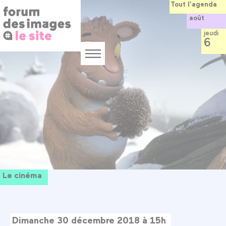
Panneau de gestion des cookies
Aller
Tout l’agenda
au
août
contenu
principal
jeudi
6
Menu
Le cinéma
Dimanche 30 décembre 2018 à 15h