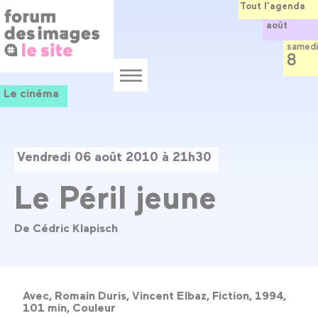
Panneau de gestion des cookies
Aller
Tout l’agenda
au
août
contenu
principal
samedi
8
Menu
Le cinéma
Vendredi 06 août 2010 à 21h30
Le Péril jeune
De Cédric Klapisch
Avec, Romain Duris, Vincent Elbaz, Fiction, 1994,
101 min, Couleur