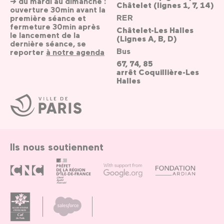
→ du mardi au dimanche :
Châtelet (lignes 1, 7, 14)
ouverture 30min avant la
RER
première séance et
fermeture 30min après
Châtelet-Les Halles
le lancement de la
(Lignes A, B, D)
dernière séance, se
Bus
reporter
à notre agenda
67, 74, 85
arrêt Coquillière-Les
Halles
Ville
de
Paris
Ils nous soutiennent