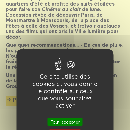
quartiers d’été et profite des nuits étoilées
pour faire son
Cinéma au clair de lune
.
L’occasion rêvée de découvrir Paris, de
Montmartre à Montsouris, de la place des
Fêtes à celle des Vosges, et (re)voir quelques-
uns des films qui ont pris la Ville lumière pour
décor.
Quelques recommandations… - En cas de pluie,
les projections peuvent être annulées. -
N’oubliez pas une petite laine contre la
fraîcheur des nuits d’été. - Merci de respecter
le règlement des Parcs et Jardins de Paris.
Une manifestation organisée avec le soutien
Ce site utilise des
de la Mairie de Paris et de la Fondation
cookies et vous donne
Groupama Gan pour le cinéma.
le contrôle sur ceux
que vous souhaitez
Plus d'info
activer
Tout accepter