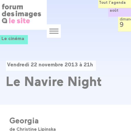
Panneau de gestion des cookies
Aller
Tout l’agenda
au
août
contenu
principal
diman
9
Menu
Le cinéma
Vendredi 22 novembre 2013 à 21h
Le Navire Night
Georgia
de Christine Lipinska