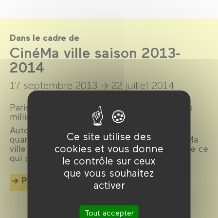
Dans le cadre de
CinéMa ville saison 2013-
2014
17 septembre 2013 →
22 juillet 2014
Paris, ville lumière, ville cinéma, a inspiré des
milliers de films.
Autour d’un réalisateur, d’un acteur, d’un
Ce site utilise des
quartier, d’une époque ou d’un thème, CinéMa
cookies et vous donne
ville propose chaque mois une exploration de ce
qui palpite dans la cité.
le contrôle sur ceux
que vous souhaitez
Plus d'info
activer
Tout accepter