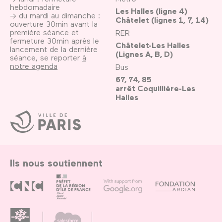
hebdomadaire
Les Halles (ligne 4)
→ du mardi au dimanche :
Châtelet (lignes 1, 7, 14)
ouverture 30min avant la
première séance et
RER
fermeture 30min après le
Châtelet-Les Halles
lancement de la dernière
(Lignes A, B, D)
séance, se reporter
à
notre agenda
Bus
67, 74, 85
arrêt Coquillière-Les
Halles
Ville
de
Paris
Ils nous soutiennent