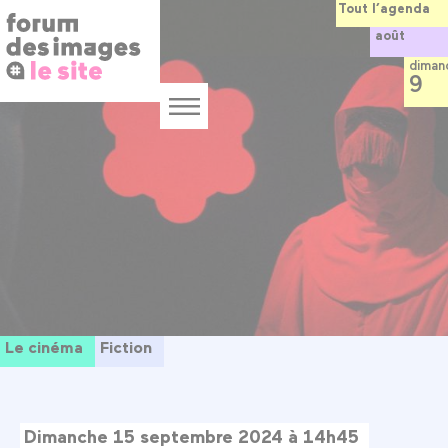
Panneau de gestion des cookies
Aller
Tout l’agenda
au
août
contenu
principal
diman
9
Menu
Le cinéma
Fiction
Dimanche 15 septembre 2024 à 14h45