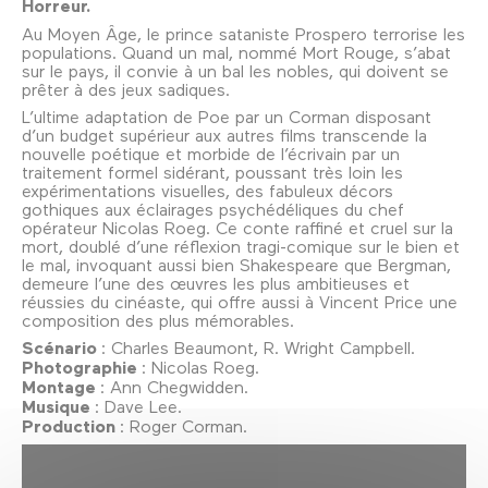
Horreur.
Au Moyen Âge, le prince sataniste Prospero terrorise les
populations. Quand un mal, nommé Mort Rouge, s’abat
sur le pays, il convie à un bal les nobles, qui doivent se
prêter à des jeux sadiques.
L’ultime adaptation de Poe par un Corman disposant
d’un budget supérieur aux autres films transcende la
nouvelle poétique et morbide de l’écrivain par un
traitement formel sidérant, poussant très loin les
expérimentations visuelles, des fabuleux décors
gothiques aux éclairages psychédéliques du chef
opérateur Nicolas Roeg. Ce conte raffiné et cruel sur la
mort, doublé d’une réflexion tragi-comique sur le bien et
le mal, invoquant aussi bien Shakespeare que Bergman,
demeure l’une des œuvres les plus ambitieuses et
réussies du cinéaste, qui offre aussi à Vincent Price une
composition des plus mémorables.
Scénario
: Charles Beaumont, R. Wright Campbell.
Photographie
: Nicolas Roeg.
Montage
: Ann Chegwidden.
Musique
: Dave Lee.
Production
: Roger Corman.