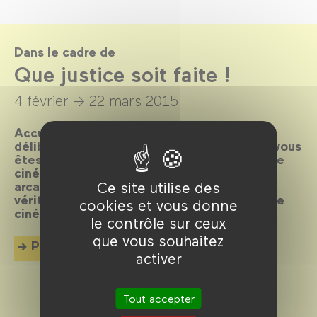
Dans le cadre de
Que justice soit faite !
4 février →
22 mars 2015
Accusés spectateurs, levez-vous ! Après
délibération du jury, le verdict est tombé : vous
êtes déclarés coupables de flagrant délit de
cinéphilie et condamnés à plonger dans les
arcanes de la machine judiciaire. Toute la
Ce site utilise des
vérité, rien que la vérité en 80 plaidoyers de
cookies et vous donne
cinéma.
le contrôle sur ceux
que vous souhaitez
Plus d'info
activer
Tout accepter