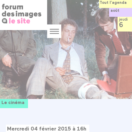
Panneau de gestion des cookies
Aller
Tout l’agenda
au
août
contenu
principal
jeudi
6
Menu
Le cinéma
Mercredi 04 février 2015 à 16h