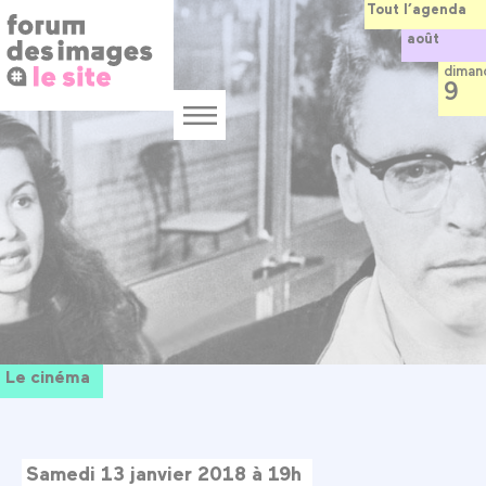
Panneau de gestion des cookies
Aller
Tout l’agenda
au
août
contenu
principal
diman
9
Menu
Le cinéma
Samedi 13 janvier 2018 à 19h