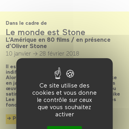
Dans le cadre de
Le monde est Stone
L’Amérique en 80 films / en présence
d’Oliver Stone
10 janvier →
28 février 2018
Il est des cinéastes qui ne laissent pas
indifférents, et Oliver Stone en fait partie.
Alors qu’il nous fait l’honneur de sa présence
en janvier, son cinéma résonne avec d’autres
Ce site utilise des
œuvres offrant une vision lyrique, critique ou
cookies et vous donne
satirique des États-Unis. De John Ford à Spike
le contrôle sur ceux
Lee ou à Michael Mann, explorons les mythes
fondateurs de l’imaginaire américain.
que vous souhaitez
activer
Plus d'info