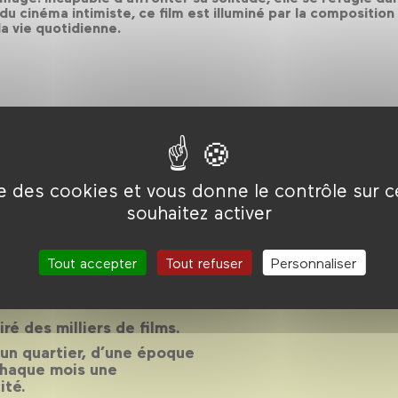
t du cinéma intimiste, ce film est illuminé par la compositio
la vie quotidienne.
ise des cookies et vous donne le contrôle sur 
son 2013-
souhaitez activer
Tout accepter
Tout refuser
Personnaliser
14
piré des milliers de films.
d’un quartier, d’une époque
chaque mois une
ité.