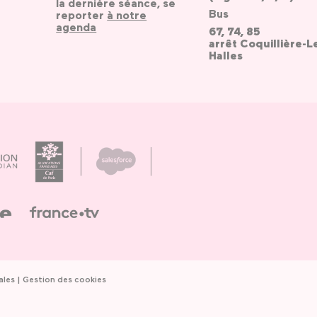
la dernière séance, se
Bus
reporter
à notre
agenda
67, 74, 85
arrêt Coquillière-L
Halles
ales
Gestion des cookies