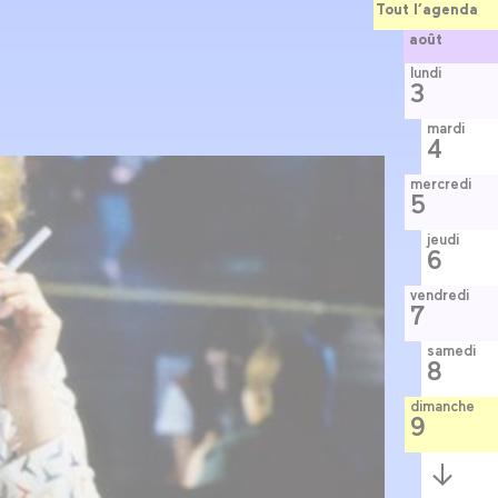
Tout l’agenda
août
lundi
3
mardi
4
mercredi
5
jeudi
6
vendredi
7
samedi
8
dimanche
9
Semaine
suivante