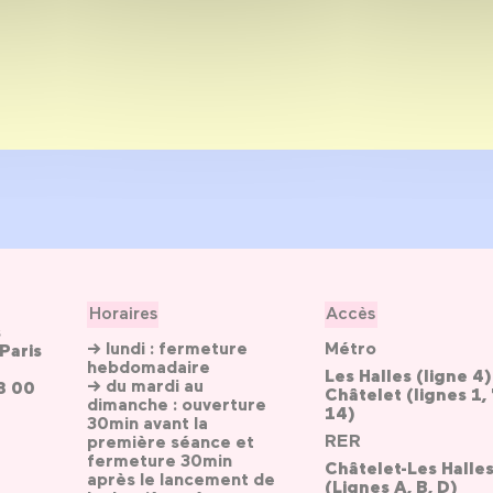
Horaires
Accès
s
→ lundi : fermeture
Métro
Paris
hebdomadaire
Les Halles (ligne 4)
→ du mardi au
3 00
Châtelet (lignes 1, 
dimanche : ouverture
14)
30min avant la
RER
première séance et
fermeture 30min
Châtelet-Les Halle
après le lancement de
(Lignes A, B, D)