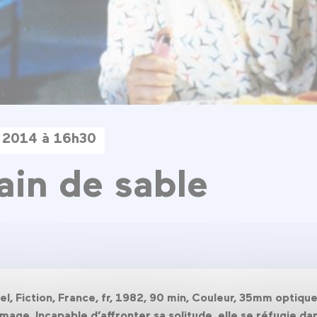
 2014 à 16h30
ain de sable
e
l, Fiction, France, fr, 1982, 90 min, Couleur, 35mm optiqu
age. Incapable d’affronter sa solitude, elle se réfugie da