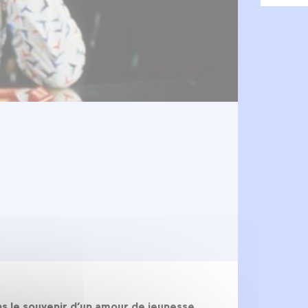
e
ns le souvenir d’un amour de jeunesse.