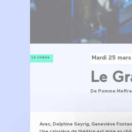
Mardi 25 mars
Le cinéma
Le Gr
De Pomme Meffr
Avec, Delphine Seyrig, Geneviève Fontane
Une caissière de théâtre est mise au chôm