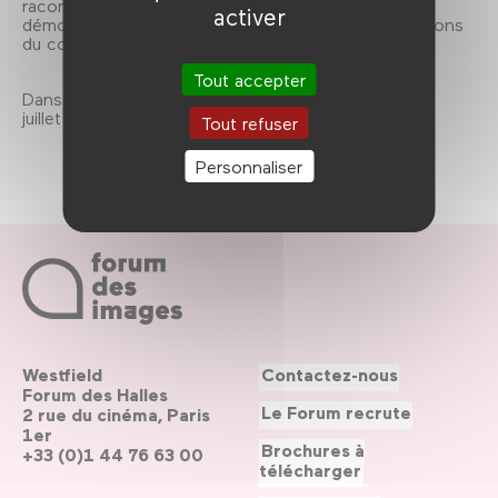
racontent comment le dessin de presse exerce à la
activer
démocratie et à l’émancipation des futures générations
du continent.
Tout accepter
Dans le cadre du colloque Cartooning in Africa, le 2
juillet 2021.
Tout refuser
Personnaliser
Westfield
Contactez-nous
Forum des Halles
Le Forum recrute
2 rue du cinéma, Paris
1er
Brochures à
+33 (0)1 44 76 63 00
télécharger