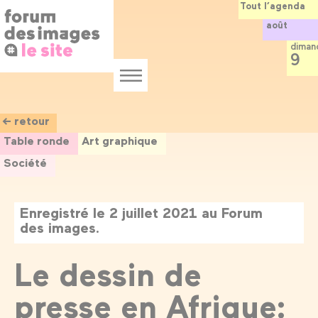
Panneau de gestion des cookies
Aller
Tout l’agenda
au
août
contenu
principal
diman
9
Menu
← retour
Table ronde
Art graphique
Société
Enregistré le 2 juillet 2021 au Forum
des images.
Le dessin de
presse en Afrique: