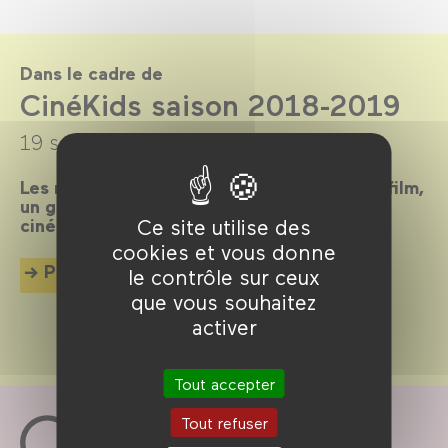
Dans le cadre de
CinéKids saison 2018-2019
19 septembre 2018 →
30 juin 2019
Les mercredis et dimanches après-midi, un film,
un goûter et des animations pour tous les
cinéphiles en herbe de 18 mois à 8 ans !
Ce site utilise des
cookies et vous donne
Plus d'info
le contrôle sur ceux
que vous souhaitez
activer
Tout accepter
Tout refuser