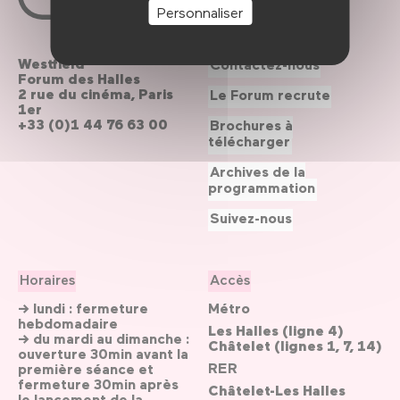
Personnaliser
Westfield
Contactez-nous
Forum des Halles
2 rue du cinéma, Paris
Le Forum recrute
1er
+33 (0)1 44 76 63 00
Brochures à
télécharger
Archives de la
programmation
Suivez-nous
Horaires
Accès
→ lundi : fermeture
Métro
hebdomadaire
Les Halles (ligne 4)
→ du mardi au dimanche :
Châtelet (lignes 1, 7, 14)
ouverture 30min avant la
RER
première séance et
fermeture 30min après
Châtelet-Les Halles
le lancement de la