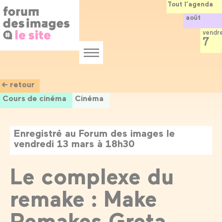
Panneau de gestion des cookies
Aller
Tout l’agenda
au
août
contenu
principal
vendr
7
Menu
← retour
Cours de cinéma
Cinéma
Enregistré au Forum des images le
vendredi 13 mars à 18h30
Le complexe du
remake : Make
Remakes Greta