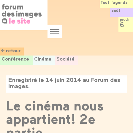
Panneau de gestion des cookies
Aller
Tout l’agenda
au
août
contenu
principal
jeudi
6
Menu
← retour
Conférence
Cinéma
Société
Enregistré le 14 juin 2014 au Forum des
images.
Le cinéma nous
appartient! 2e
partie