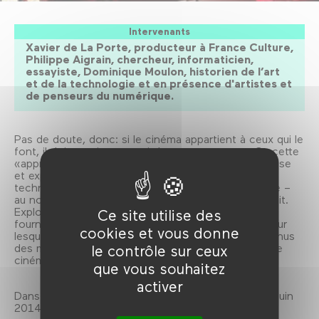
Intervenants
Xavier de La Porte, producteur à France Culture,
Philippe Aigrain, chercheur, informaticien,
essayiste, Dominique Moulon, historien de l’art
et de la technologie et en présence d'artistes et
de penseurs du numérique.
Pas de doute, donc: si le cinéma appartient à ceux qui le
font, il doit aussi appartenir à ses spectateurs. Or, cette
«appropriation» est aujourd’hui à la fois mise en cause
et exploitée. Mise en cause par des mécanismes
techniques destinés à limiter l’échange et le partage –
au nom du droit, mais parfois aussi au mépris du droit.
Exploitée par les distributeurs, les diffuseurs, les
Ce site utilise des
fournisseurs d’accès, les moteurs de recherche, pour
cookies et vous donne
lesquels nos usages et même nos goûts sont devenus
des marchandises. Alors, à qui appartient vraiment le
le contrôle sur ceux
cinéma, et ce que nous en faisons?
que vous souhaitez
activer
Dans le cadre du Mashup Film Festival, du 14 au 15 juin
2014.