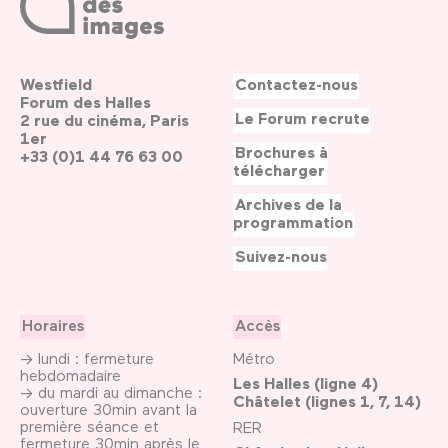
Westfield
Contactez-nous
Forum des Halles
Le Forum recrute
2 rue du cinéma, Paris
1er
Brochures à
+33 (0)1 44 76 63 00
télécharger
Archives de la
programmation
Suivez-nous
Horaires
Accès
→ lundi : fermeture
Métro
hebdomadaire
Les Halles (ligne 4)
→ du mardi au dimanche :
Châtelet (lignes 1, 7, 14)
ouverture 30min avant la
première séance et
RER
fermeture 30min après le