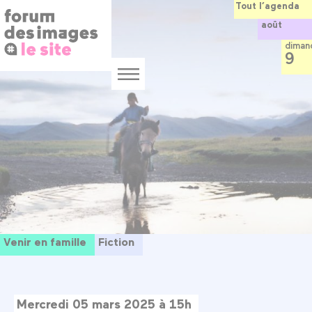
Panneau de gestion des cookies
Aller
Tout l’agenda
au
août
contenu
principal
diman
9
Menu
Venir en famille
Fiction
Mercredi 05 mars 2025 à 15h