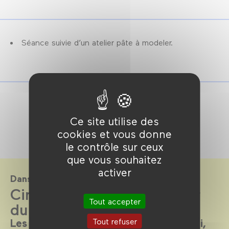
Séance suivie d’un atelier pâte à modeler.
Ce site utilise des
cookies et vous donne
le contrôle sur ceux
que vous souhaitez
activer
Dans le cadre de
CinéKids : Enfances autour
Tout accepter
du monde
Tout refuser
Les mercredis et dimanches après-midi,