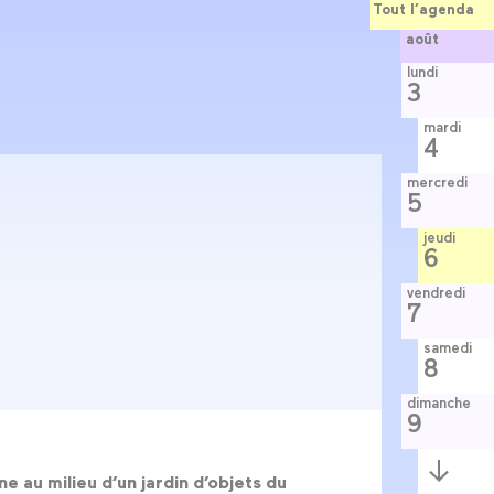
Tout l’agenda
août
lundi
3
mardi
4
mercredi
5
jeudi
6
vendredi
7
samedi
8
dimanche
9
Semaine
suivante
e au milieu d’un jardin d’objets du