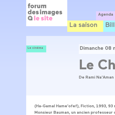
Panneau de gestion des cookies
Aller
au
contenu
Agenda
principal
La saison
Bil
Dimanche 08 
Le cinéma
Le Ch
De Rami Na'Aman
(Ha-Gamal Hame'ofef), Fiction, 1993, 93
Monsieur Bauman, un ancien professeur d’h