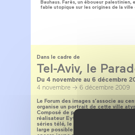
Bauhaus. Farès, un éboueur palestinien, e
fable utopique sur les origines de la ville
Dans le cadre de
Tel-Aviv, le Para
Du 4 novembre au 6 décembre 2
4 novembre →
6 décembre 2009
Le Forum des images s’associe au cent
organise un portrait de cette ville at
Composé de près de 80 films, de tab
réalisateur Eytan Fox et à l’actrice Gi
séries télé, le Forum des images dres
large possible des différents aspects 