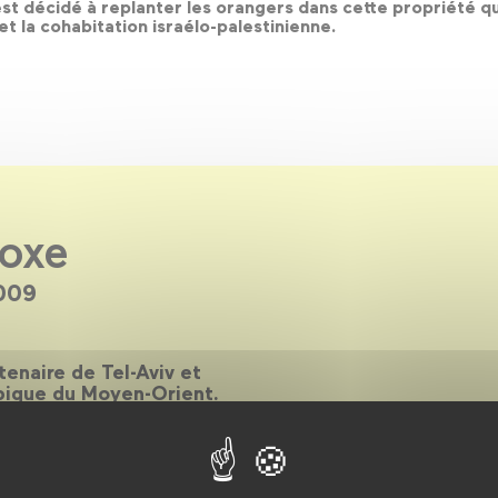
st décidé à replanter les orangers dans cette propriété qui
 et la cohabitation israélo-palestinienne.
doxe
009
enaire de Tel-Aviv et
ypique du Moyen-Orient.
les rondes, d’hommages au
la Almagor, d’une nuit des
se un panorama le plus
d'une ville et d’un cinéma