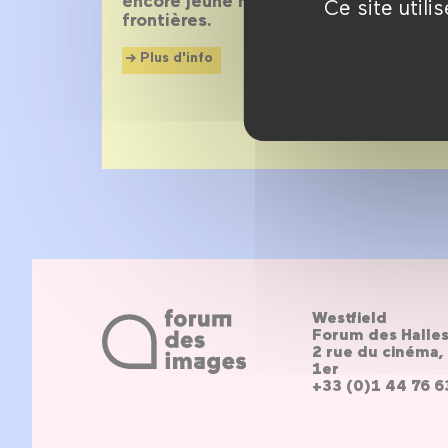
encore jeune mais de plus en plus re
Ce site util
frontières.
Plus d'info
Westfield
Forum des Halle
2 rue du cinéma, 
1er
+33 (0)1 44 76 6