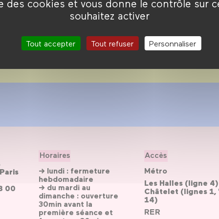
connu en dehors de ses
ise des cookies et vous donne le contrôle sur 
souhaitez activer
Tout accepter
Tout refuser
Personnaliser
Horaires
Accès
s
→ lundi : fermeture
Métro
Paris
hebdomadaire
Les Halles (ligne 4)
→ du mardi au
3 00
Châtelet (lignes 1, 
dimanche : ouverture
14)
30min avant la
RER
première séance et