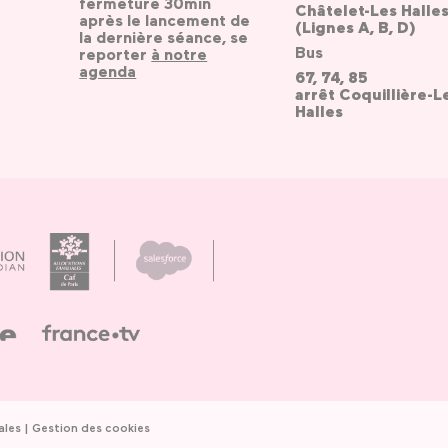
fermeture 30min
Châtelet-Les Halle
après le lancement de
(Lignes A, B, D)
la dernière séance, se
Bus
reporter
à notre
agenda
67, 74, 85
arrêt Coquillière-L
Halles
ales
Gestion des cookies