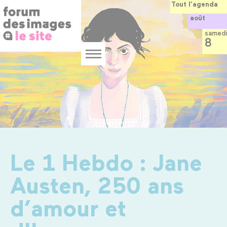
Panneau de gestion des cookies
Aller
Tout l’agenda
au
août
contenu
principal
samedi
8
Menu
Le 1 Hebdo : Jane
Austen, 250 ans
d’amour et