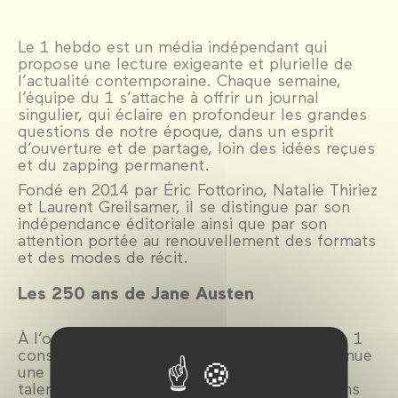
Le 1 hebdo est un média indépendant qui
propose une lecture exigeante et plurielle de
l’actualité contemporaine. Chaque semaine,
l’équipe du 1 s’attache à offrir un journal
singulier, qui éclaire en profondeur les grandes
questions de notre époque, dans un esprit
d’ouverture et de partage, loin des idées reçues
et du zapping permanent.
Fondé en 2014 par Éric Fottorino, Natalie Thiriez
et Laurent Greilsamer, il se distingue par son
indépendance éditoriale ainsi que par son
attention portée au renouvellement des formats
et des modes de récit.
Les 250 ans de Jane Austen
À l’occasion des 250 ans de Jane Austen, Le 1
consacre un hors-série à la romancière devenue
une icône de la pop culture, mais dont les
talents d’écrivaine sont encore, tout du moins