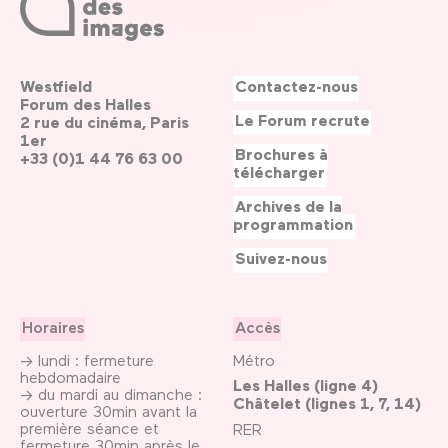
Westfield
Contactez-nous
Forum des Halles
Le Forum recrute
2 rue du cinéma, Paris
1er
Brochures à
+33 (0)1 44 76 63 00
télécharger
Archives de la
programmation
Suivez-nous
Horaires
Accès
→ lundi : fermeture
Métro
hebdomadaire
Les Halles (ligne 4)
→ du mardi au dimanche :
Châtelet (lignes 1, 7, 14)
ouverture 30min avant la
première séance et
RER
fermeture 30min après le