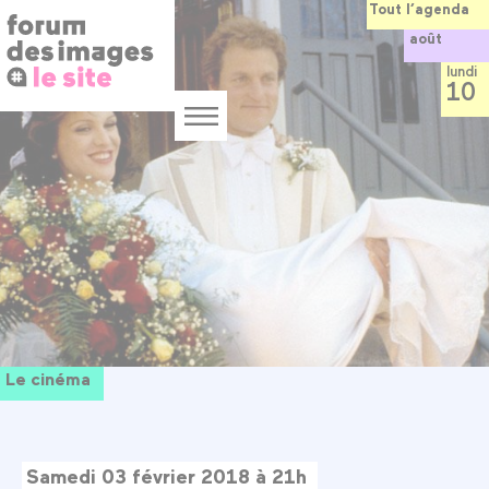
Panneau de gestion des cookies
Aller
Tout l’agenda
au
août
contenu
principal
lundi
10
Menu
Le cinéma
Samedi 03 février 2018 à 21h