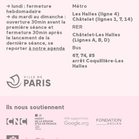
→ lundi : fermeture
Métro
hebdomadaire
Les Halles (ligne 4)
→ du mardi au dimanche :
Châtelet (lignes 1, 7, 14)
ouverture 30min avant la
RER
première séance et
fermeture 30min après
Châtelet-Les Halles
le lancement de la
(Lignes A, B, D)
dernière séance, se
Bus
reporter
à notre agenda
67, 74, 85
arrêt Coquillière-Les
Halles
Ville
de
Paris
Ils nous soutiennent