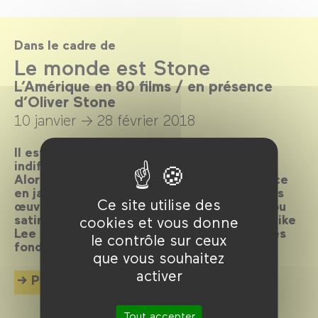
Dans le cadre de
Le monde est Stone
L’Amérique en 80 films / en présence
d’Oliver Stone
10 janvier →
28 février 2018
Il est des cinéastes qui ne laissent pas
indifférents, et Oliver Stone en fait partie.
Alors qu’il nous fait l’honneur de sa présence
en janvier, son cinéma résonne avec d’autres
Ce site utilise des
œuvres offrant une vision lyrique, critique ou
satirique des États-Unis. De John Ford à Spike
cookies et vous donne
Lee ou à Michael Mann, explorons les mythes
le contrôle sur ceux
fondateurs de l’imaginaire américain.
que vous souhaitez
activer
Plus d'info
Tout accepter