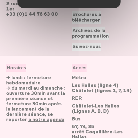
2 rue du cinéma, Paris
Le Forum recrute
1er
+33 (0)1 44 76 63 00
Brochures à
télécharger
Archives de la
programmation
Suivez-nous
Horaires
Accès
→ lundi : fermeture
Métro
hebdomadaire
Les Halles (ligne 4)
→ du mardi au dimanche :
Châtelet (lignes 1, 7, 14)
ouverture 30min avant la
RER
première séance et
fermeture 30min après
Châtelet-Les Halles
le lancement de la
(Lignes A, B, D)
dernière séance, se
Bus
reporter
à notre agenda
67, 74, 85
arrêt Coquillière-Les
Halles