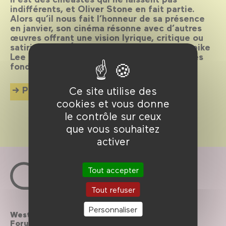
indifférents, et Oliver Stone en fait partie.
Alors qu’il nous fait l’honneur de sa présence
en janvier, son cinéma résonne avec d’autres
œuvres offrant une vision lyrique, critique ou
satirique des États-Unis. De John Ford à Spike
Lee ou à Michael Mann, explorons les mythes
fondateurs de l’imaginaire américain.
Plus d'info
Ce site utilise des
cookies et vous donne
le contrôle sur ceux
que vous souhaitez
activer
Tout accepter
Tout refuser
Personnaliser
Westfield
Contactez-nous
Forum des Halles