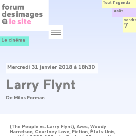
Panneau de gestion des cookies
Aller
Tout l’agenda
au
août
contenu
principal
vendr
7
Menu
Le cinéma
Mercredi 31 janvier 2018 à 18h30
Larry Flynt
De Milos Forman
(The People vs. Larry Flynt), Avec, Woody
Harrelson, Courtney Love, Fiction, États-Unis,