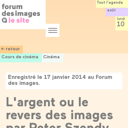
Panneau de gestion des cookies
Aller
Tout l’agenda
au
août
contenu
principal
lundi
10
Menu
← retour
Cours de cinéma
Cinéma
Enregistré le 17 janvier 2014 au Forum
des images.
L'argent ou le
revers des images
par Peter Szendy