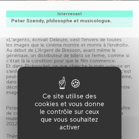
Intervenant
Peter Szendy, philosophe et musicologue.
«L’argent», écrivait Deleuze, «est l’envers de toutes
les images que le cinéma montre et monte à l’endroit».
Au début de
L’Argent
de Bresson, avant même le
générique, un distributeur de billets se ferme, comme si
c’était là la condition pour que le film commence.
Et dans
Pickpocket
, ce que cherche la main voleuse en
s’enfonçant dans l’entrebâillement des vêtements, c’est
peut-être le lieu mystérieux de ce que Bresson lui-même,
dans ses «Notes sur le cinématographe»,
décrivait comme les «échanges qui se produisent entre
images et images».
Ce site utilise des
cookies et vous donne
Peter Szendy est un philosophe et musicologue, maître
le contrôle sur ceux
de conférences à Paris X et conseiller à la Cité de la
musique. Dernier essai paru: «L'Apocalypse-cinéma.
que vous souhaitez
2012 et autres fins du monde» (Éd. Capricci, 2012).
activer
Thématique L'argent ne fait pas le bonheur(!), du 15