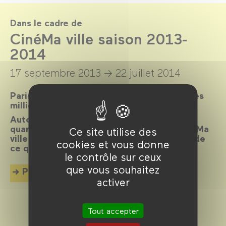
Dans le cadre de
CinéMa ville saison 2013-
2014
17 septembre 2013 →
22 juillet 2014
Paris, ville lumière, ville cinéma, a inspiré des
milliers de films.
Autour d’un réalisateur, d’un acteur, d’un
quartier, d’une époque ou d’un thème, CinéMa
Ce site utilise des
ville propose chaque mois une exploration de
cookies et vous donne
ce qui palpite dans la cité.
le contrôle sur ceux
que vous souhaitez
Plus d'info
activer
Tout accepter