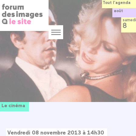
Panneau de gestion des cookies
Aller
Tout l’agenda
au
août
contenu
principal
samedi
8
Menu
Le cinéma
Vendredi 08 novembre 2013 à 14h30