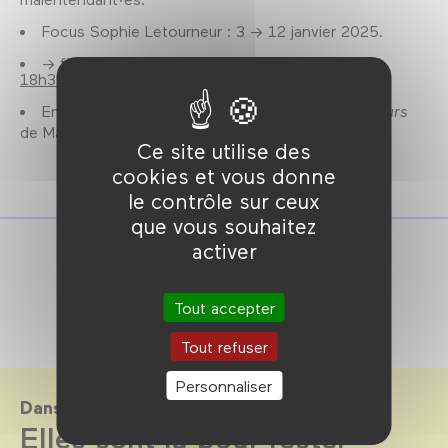
Focus Sophie Letourneur : 3 → 12 janvier 2025.
→ film également programmé
samedi 4 janvier à
18h30.
En écho à cette séance, découvrez
A nos amours
de Maurice Pialat,
samedi 04 janvier à 16h.
Ce site utilise des
cookies et vous donne
le contrôle sur ceux
que vous souhaitez
activer
Tout accepter
Tout refuser
Personnaliser
Dans le cadre de
Elles sont là pour rester