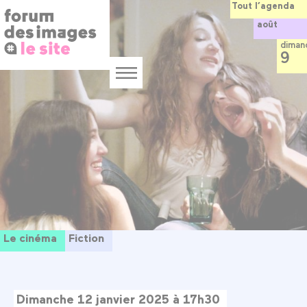
Panneau de gestion des cookies
Aller
Tout l’agenda
au
août
contenu
principal
diman
9
Menu
Le cinéma
Fiction
Dimanche 12 janvier 2025 à 17h30