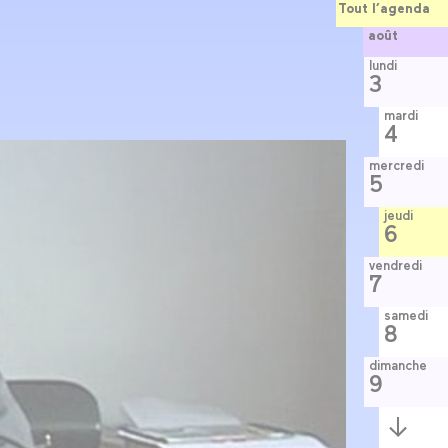
Tout l’agenda
août
lundi
3
mardi
4
mercredi
5
jeudi
6
vendredi
7
samedi
8
dimanche
9
Semaine
suivante