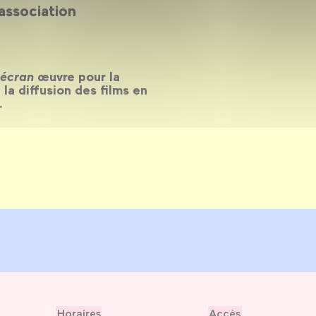
association
 écran
œuvre pour la
a diffusion des films en
.
Horaires
Accès