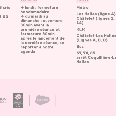
s
→ lundi : fermeture
Métro
Paris
hebdomadaire
Les Halles (ligne 4)
→ du mardi au
3 00
Châtelet (lignes 1, 
dimanche : ouverture
14)
30min avant la
RER
première séance et
fermeture 30min
Châtelet-Les Halle
après le lancement de
(Lignes A, B, D)
la dernière séance, se
Bus
reporter
à notre
agenda
67, 74, 85
arrêt Coquillière-L
Halles