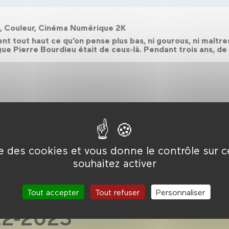
n, Couleur, Cinéma Numérique 2K
nt tout haut ce qu’on pense plus bas, ni gourous, ni maîtres
e Pierre Bourdieu était de ceux-là. Pendant trois ans, de 1
ise des cookies et vous donne le contrôle sur 
souhaitez activer
r grand
Tout accepter
Tout refuser
Personnaliser
22-2023