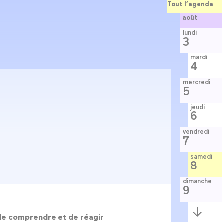
Tout l’agenda
août
lundi
3
mardi
4
mercredi
5
jeudi
6
vendredi
7
samedi
8
dimanche
9
Semaine
suivante
l de comprendre et de réagir