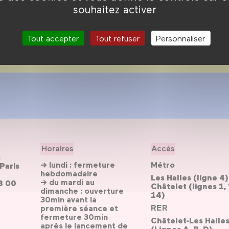
souhaitez activer
Tout accepter
Tout refuser
Personnaliser
Horaires
Accès
s
→ lundi : fermeture
Métro
Paris
hebdomadaire
Les Halles (ligne 4)
→ du mardi au
3 00
Châtelet (lignes 1, 
dimanche : ouverture
14)
30min avant la
RER
première séance et
fermeture 30min
Châtelet-Les Halle
après le lancement de