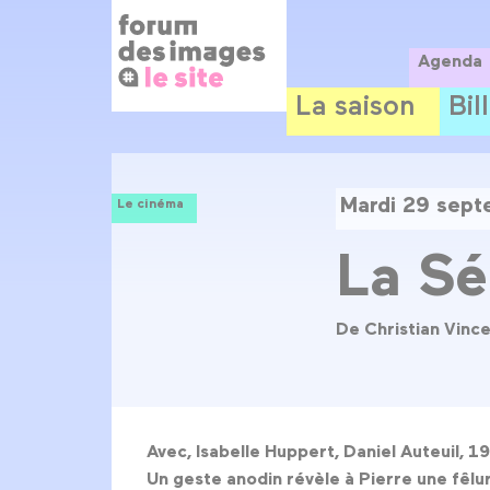
Panneau de gestion des cookies
Aller
au
contenu
Agenda
principal
La saison
Bil
Mardi 29 sep
Le cinéma
La Sé
De Christian Vinc
Avec, Isabelle Huppert, Daniel Auteuil, 
Un geste anodin révèle à Pierre une fêlur