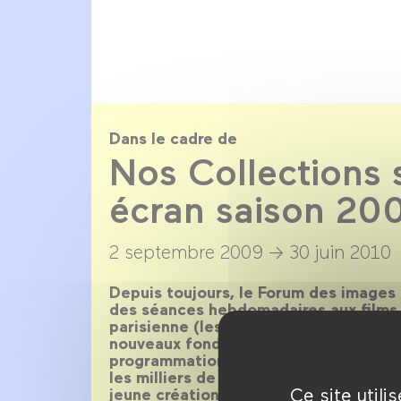
Dans le cadre de
Nos Collections 
écran saison 20
2 septembre 2009 →
30 juin 2010
Depuis toujours, le Forum des images
des séances hebdomadaires aux films 
parisienne (les mardis et vendredis).
nouveaux fonds qu’il accueille nourris
programmation de ce rendez-vous. Ret
les milliers de films des collections, 
Ce site util
jeune création.