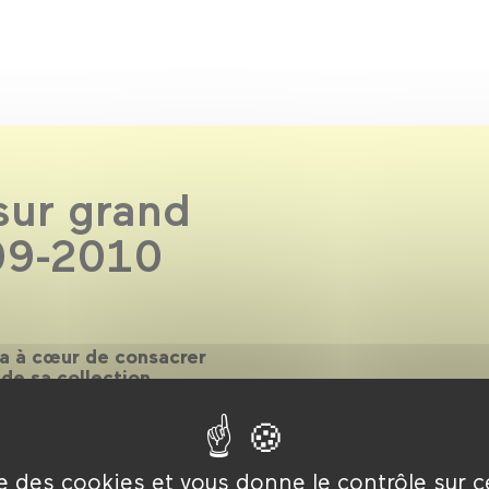
sur grand
09-2010
 a à cœur de consacrer
de sa collection
 Désormais, les œuvres des
sent aussi la
rouvez sur grand écran
des grands classiques à la
ise des cookies et vous donne le contrôle sur 