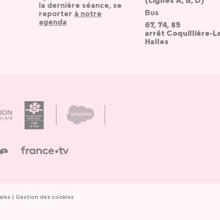
(Lignes A, B, D)
la dernière séance, se
Bus
reporter
à notre
agenda
67, 74, 85
arrêt Coquillière-L
Halles
ales
Gestion des cookies