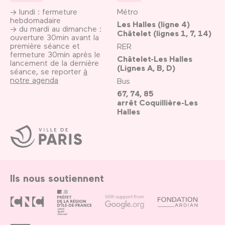
→ lundi : fermeture
Métro
hebdomadaire
Les Halles (ligne 4)
→ du mardi au dimanche :
Châtelet (lignes 1, 7, 14)
ouverture 30min avant la
première séance et
RER
fermeture 30min après le
Châtelet-Les Halles
lancement de la dernière
(Lignes A, B, D)
séance, se reporter
à
notre agenda
Bus
67, 74, 85
arrêt Coquillière-Les
Halles
Ville
de
Paris
Ils nous soutiennent