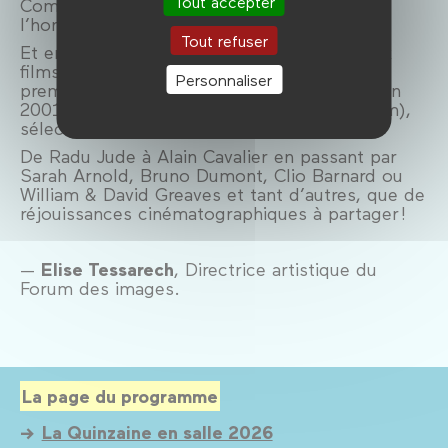
Tout accepter
Comme à Cannes, la cinéaste nous fait
l’honneur de sa présence.
Tout refuser
Et enfin, un dialogue passionnant entre deux
films de Lisandro Alonso : La Libertad, son
Personnaliser
premier long métrage présenté au Festival en
2001, et La Libertad Doble (Double Freedom),
sélectionné cette année à la Quinzaine.
De Radu Jude à Alain Cavalier en passant par
Sarah Arnold, Bruno Dumont, Clio Barnard ou
William & David Greaves et tant d’autres, que de
réjouissances cinématographiques à partager !
—
Elise Tessarech
, Directrice artistique du
Forum des images.
La page du programme
La Quinzaine en salle 2026