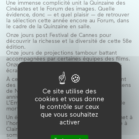
Une immense complicité unit la Quinzaine des
Cinéastes et le Forum des images. Quelle
évidence, donc — et quel plaisir — de retrouver
la sélection cette année encore au Forum, dans
le cadre de la Quinzaine en salle.
Onze jours post Festival de Cannes pour
découvrir la richesse et la diversité de cette 58e
édition.
Onze jours de projections tambour battant
accompagnées par certaines équipes des films.
Onze jours d’avant-premières sur nos grands
écrans comme écrins.
À cette programmation foisonnante s’ajoutent
des séances exceptionnelles : L’Empire des sens
Ce site utilise des
de Nagisa Oshima célèbrant son 50ᵉ
anniversaire, accompagné du documentaire
cookies et vous donne
L’Empire des sens, une histoire d’amour et de
le contrôle sur ceux
mort au Japon de Claire Laborey.
que vous souhaitez
Un événement, en partenariat avec la SRF, met à
activer
l’honneur le Carrosse d’Or remis cette année à
Claire Denis, avec la projection de J’ai pas
sommeil dans une superbe copie 35mm.