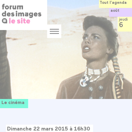
Panneau de gestion des cookies
Aller
Tout l’agenda
au
août
contenu
principal
jeudi
6
Menu
Le cinéma
Dimanche 22 mars 2015 à 16h30