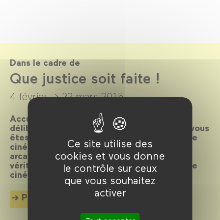
Dans le cadre de
Que justice soit faite !
4 février →
22 mars 2015
Accusés spectateurs, levez-vous ! Après
délibération du jury, le verdict est tombé : vous
êtes déclarés coupables de flagrant délit de
Ce site utilise des
cinéphilie et condamnés à plonger dans les
cookies et vous donne
arcanes de la machine judiciaire. Toute la
vérité, rien que la vérité en 80 plaidoyers de
le contrôle sur ceux
cinéma.
que vous souhaitez
activer
Plus d'info