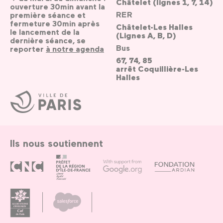
Châtelet (lignes 1, 7, 14)
ouverture 30min avant la
RER
première séance et
fermeture 30min après
Châtelet-Les Halles
le lancement de la
(Lignes A, B, D)
dernière séance, se
Bus
reporter
à notre agenda
67, 74, 85
arrêt Coquillière-Les
Halles
Ville
de
Paris
Ils nous soutiennent