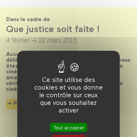
Dans le cadre de
Que justice soit faite !
4 février →
22 mars 2015
Accusés spectateurs, levez-vous ! Après
délibération du jury, le verdict est tombé : vous
êtes déclarés coupables de flagrant délit de
cinéphilie et condamnés à plonger dans les
arcanes de la machine judiciaire. Toute la
Ce site utilise des
vérité, rien que la vérité en 80 plaidoyers de
cookies et vous donne
cinéma.
le contrôle sur ceux
que vous souhaitez
Plus d'info
activer
Tout accepter