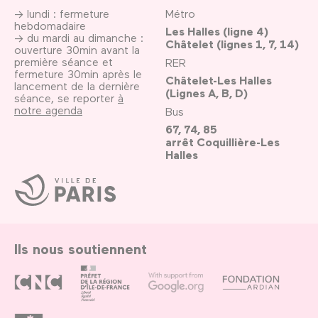
→ lundi : fermeture
Métro
hebdomadaire
Les Halles (ligne 4)
→ du mardi au dimanche :
Châtelet (lignes 1, 7, 14)
ouverture 30min avant la
première séance et
RER
fermeture 30min après le
Châtelet-Les Halles
lancement de la dernière
(Lignes A, B, D)
séance, se reporter
à
notre agenda
Bus
67, 74, 85
arrêt Coquillière-Les
Halles
Ville
de
Paris
Ils nous soutiennent