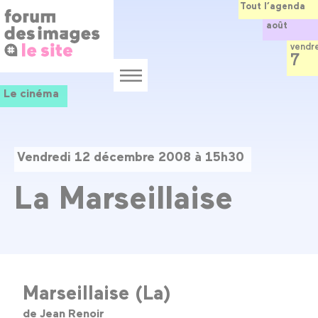
Panneau de gestion des cookies
Aller
Tout l’agenda
au
août
contenu
principal
vendr
7
Menu
Le cinéma
Vendredi 12 décembre 2008 à 15h30
La Marseillaise
Marseillaise (La)
de Jean Renoir