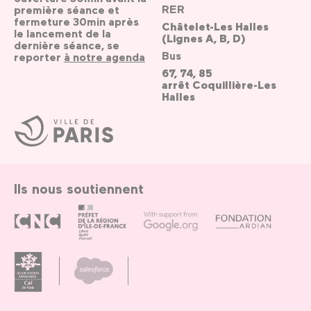
RER
première séance et
fermeture 30min après
Châtelet-Les Halles
le lancement de la
(Lignes A, B, D)
dernière séance, se
Bus
reporter
à notre agenda
67, 74, 85
arrêt Coquillière-Les
Halles
Ville
de
Paris
Ils nous soutiennent