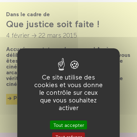
Dans le cadre de
Que justice soit faite !
4 février →
22 mars 2015
Accusés spectateurs, levez-vous ! Après
délibération du jury, le verdict est tombé : vous
êtes déclarés coupables de flagrant délit de
cinéphilie et condamnés à plonger dans les
arcanes de la machine judiciaire. Toute la
Ce site utilise des
vérité, rien que la vérité en 80 plaidoyers de
cinéma.
cookies et vous donne
le contrôle sur ceux
Plus d'info
que vous souhaitez
activer
Tout accepter
Tout refuser