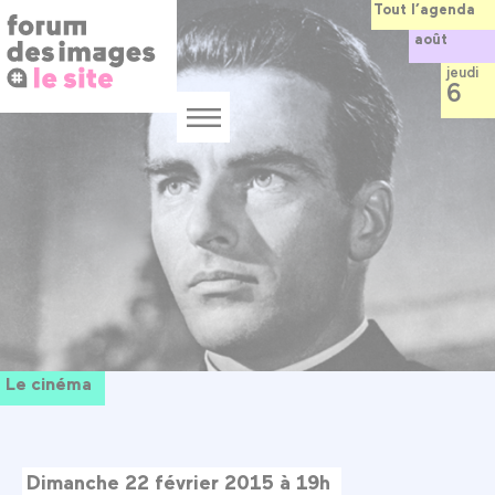
Panneau de gestion des cookies
Aller
Tout l’agenda
au
août
contenu
principal
jeudi
6
Menu
Le cinéma
Dimanche 22 février 2015 à 19h