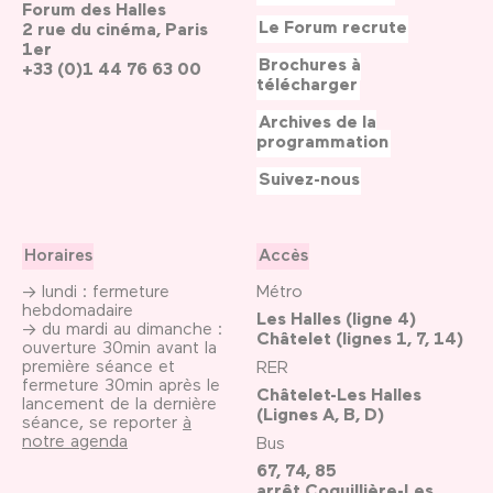
Forum des Halles
Le Forum recrute
2 rue du cinéma, Paris
1er
Brochures à
+33 (0)1 44 76 63 00
télécharger
Archives de la
programmation
Suivez-nous
Horaires
Accès
→ lundi : fermeture
Métro
hebdomadaire
Les Halles (ligne 4)
→ du mardi au dimanche :
Châtelet (lignes 1, 7, 14)
ouverture 30min avant la
première séance et
RER
fermeture 30min après le
Châtelet-Les Halles
lancement de la dernière
(Lignes A, B, D)
séance, se reporter
à
notre agenda
Bus
67, 74, 85
arrêt Coquillière-Les