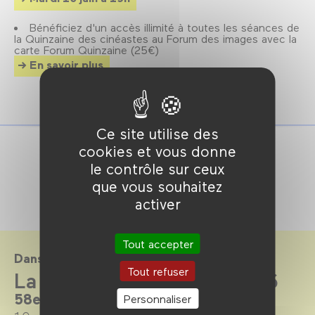
Bénéficiez d'un accès illimité à toutes les séances de
la Quinzaine des cinéastes au Forum des images avec la
carte Forum Quinzaine (25€)
En savoir plus
Ce site utilise des
cookies et vous donne
le contrôle sur ceux
que vous souhaitez
activer
Tout accepter
Dans le cadre de
Tout refuser
La Quinzaine en salle 2026
58e édition, au Forum des images.
Personnaliser