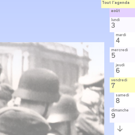
Tout l’agenda
août
lundi
3
mardi
4
mercredi
5
jeudi
6
vendredi
7
samedi
8
dimanche
9
Semaine
suivante