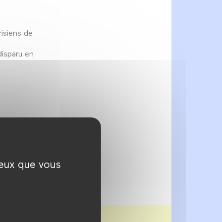
s
risiens de
disparu en
ceux que vous