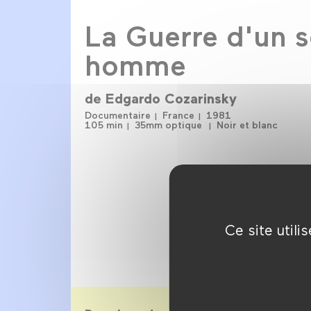
La Guerre d'un s
homme
de
Edgardo Cozarinsky
Documentaire
France
1981
105 min
35mm optique
Noir et blanc
Ce site util