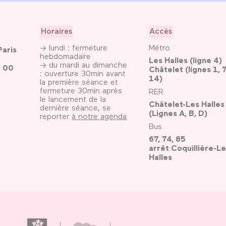
Horaires
Accès
→ lundi : fermeture
Métro
Paris
hebdomadaire
Les Halles (ligne 4)
→ du mardi au dimanche
3 00
Châtelet (lignes 1, 7
: ouverture 30min avant
14)
la première séance et
fermeture 30min après
RER
le lancement de la
Châtelet-Les Halles
dernière séance, se
(Lignes A, B, D)
reporter
à notre agenda
Bus
67, 74, 85
arrêt Coquillière-Le
Halles