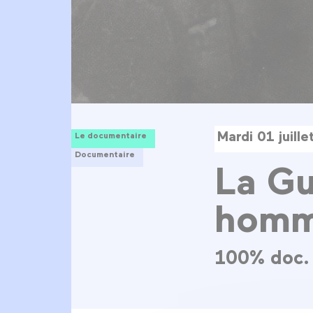
Mardi 01 juill
Le documentaire
Documentaire
La Gu
hom
100% doc.