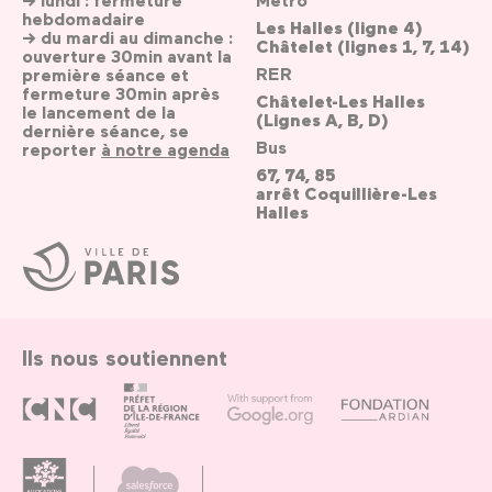
hebdomadaire
Les Halles (ligne 4)
→ du mardi au dimanche :
Châtelet (lignes 1, 7, 14)
ouverture 30min avant la
RER
première séance et
fermeture 30min après
Châtelet-Les Halles
le lancement de la
(Lignes A, B, D)
dernière séance, se
Bus
reporter
à notre agenda
67, 74, 85
arrêt Coquillière-Les
Halles
Ville
de
Paris
Ils nous soutiennent