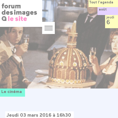
Panneau de gestion des cookies
Aller
Tout l’agenda
au
août
contenu
principal
jeudi
6
Menu
Le cinéma
Jeudi 03 mars 2016 à 16h30