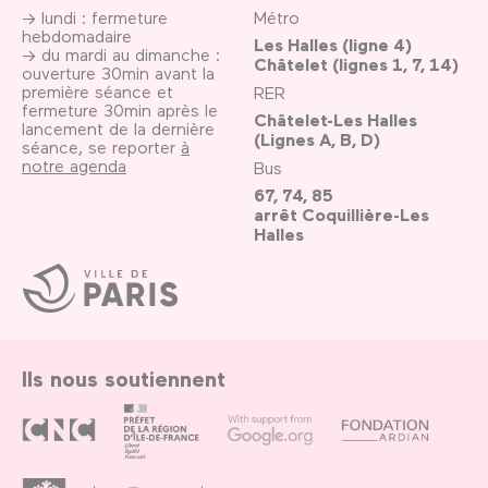
→ lundi : fermeture
Métro
hebdomadaire
Les Halles (ligne 4)
→ du mardi au dimanche :
Châtelet (lignes 1, 7, 14)
ouverture 30min avant la
première séance et
RER
fermeture 30min après le
Châtelet-Les Halles
lancement de la dernière
(Lignes A, B, D)
séance, se reporter
à
notre agenda
Bus
67, 74, 85
arrêt Coquillière-Les
Halles
Ville
de
Paris
Ils nous soutiennent