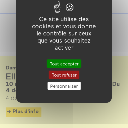
Ce site utilise des
cookies et vous donne
le contrôle sur ceux
que vous souhaitez
activer
Tout accepter
Dans le cadre de
Elles sont là pour rester
Tout refuser
10 réalisatrices aujourd’hui en France. Du
Personnaliser
4 décembre 2024 au 6 avril 2025.
4 décembre 2024 →
6 avril 2025
Plus d'info