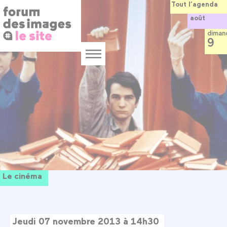
Panneau de gestion des cookies
Aller
Tout l’agenda
au
août
contenu
principal
diman
9
Menu
Le cinéma
Jeudi 07 novembre 2013 à 14h30