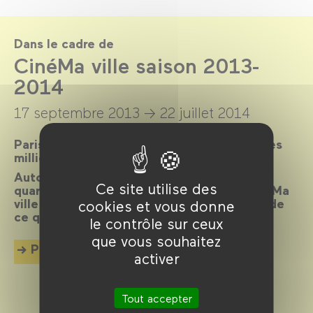
Dans le cadre de
CinéMa ville saison 2013-
2014
17 septembre 2013 →
22 juillet 2014
Paris, ville lumière, ville cinéma, a inspiré des
milliers de films.
Autour d’un réalisateur, d’un acteur, d’un
Ce site utilise des
quartier, d’une époque ou d’un thème, CinéMa
ville propose chaque mois une exploration de
cookies et vous donne
ce qui palpite dans la cité.
le contrôle sur ceux
que vous souhaitez
Plus d'info
activer
Tout accepter